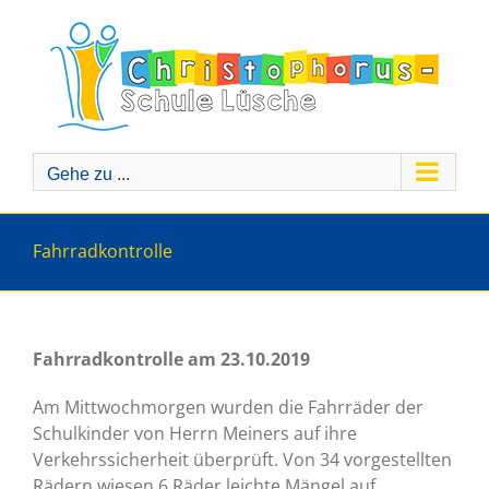
Zum
Inhalt
springen
Gehe zu ...
Fahrradkontrolle
Fahrradkontrolle am 23.10.2019
Am Mittwochmorgen wurden die Fahrräder der
Schulkinder von Herrn Meiners auf ihre
Verkehrssicherheit überprüft. Von 34 vorgestellten
Rädern wiesen 6 Räder leichte Mängel auf.