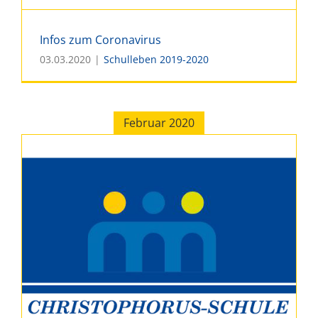
Infos zum Coronavirus
03.03.2020
|
Schulleben 2019-2020
Februar 2020
Infos zum Coronavirus