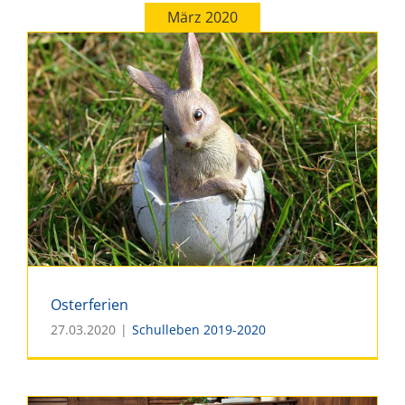
März 2020
Tipps in der Corona-Krise
Osterferien
27.03.2020
|
Schulleben 2019-2020
Osterferien